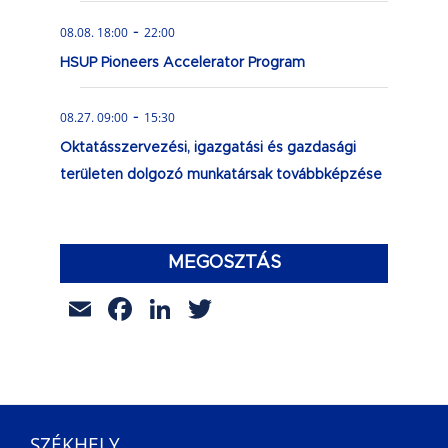
-
08.08. 18:00
22:00
HSUP Pioneers Accelerator Program
-
08.27. 09:00
15:30
Oktatásszervezési, igazgatási és gazdasági
területen dolgozó munkatársak továbbképzése
MEGOSZTÁS
Email
Facebook
LinkedIn
Twitter
SZÉKHELY