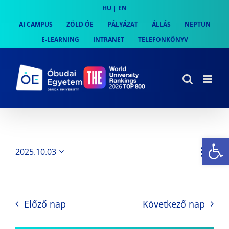
Skip
HU
|
EN
to
AI CAMPUS
ZÖLD ÓE
PÁLYÁZAT
ÁLLÁS
NEPTUN
content
E-LEARNING
INTRANET
TELEFONKÖNYV
Es
Es
2025.10.03
Nap
Navi
Dátum
néz
kiválasztása.
néze
nav
Előző nap
Következő nap