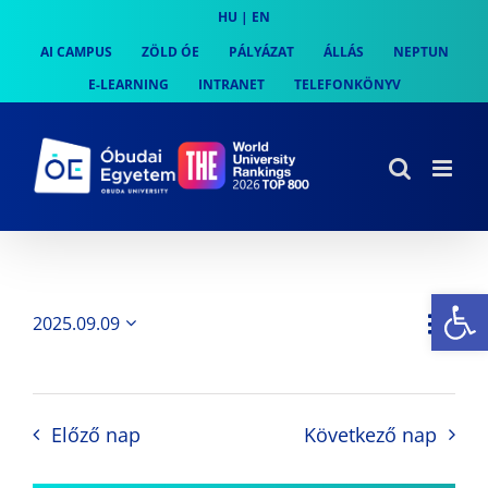
Skip
HU
|
EN
to
AI CAMPUS
ZÖLD ÓE
PÁLYÁZAT
ÁLLÁS
NEPTUN
content
E-LEARNING
INTRANET
TELEFONKÖNYV
Es
Es
2025.09.09
Nap
Navi
Dátum
néz
kiválasztása.
néze
nav
Előző nap
Következő nap