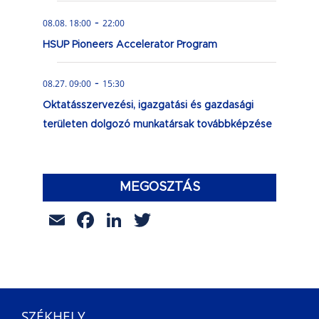
-
08.08. 18:00
22:00
HSUP Pioneers Accelerator Program
-
08.27. 09:00
15:30
Oktatásszervezési, igazgatási és gazdasági
területen dolgozó munkatársak továbbképzése
MEGOSZTÁS
Email
Facebook
LinkedIn
Twitter
SZÉKHELY