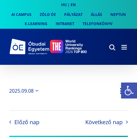
Skip
HU
|
EN
to
AI CAMPUS
ZÖLD ÓE
PÁLYÁZAT
ÁLLÁS
NEPTUN
content
E-LEARNING
INTRANET
TELEFONKÖNYV
Es
Es
2025.09.08
Nap
Navi
Dátum
néz
kiválasztása.
néze
nav
Előző nap
Következő nap