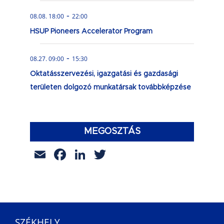
-
08.08. 18:00
22:00
HSUP Pioneers Accelerator Program
-
08.27. 09:00
15:30
Oktatásszervezési, igazgatási és gazdasági
területen dolgozó munkatársak továbbképzése
MEGOSZTÁS
Email
Facebook
LinkedIn
Twitter
SZÉKHELY