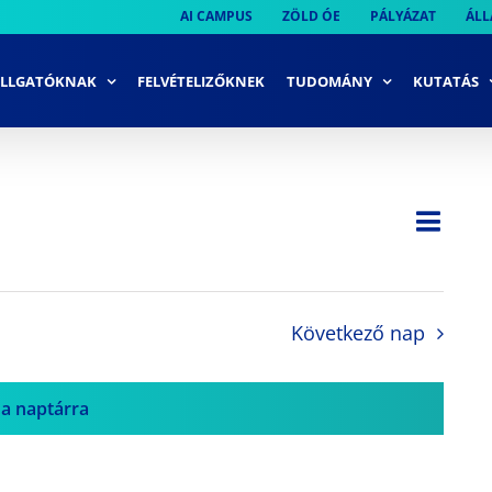
AI CAMPUS
ZÖLD ÓE
PÁLYÁZAT
ÁLL
LLGATÓKNAK
FELVÉTELIZŐKNEK
TUDOMÁNY
KUTATÁS
Ese
Nap
Navi
néze
néze
navi
Következő nap
 a naptárra