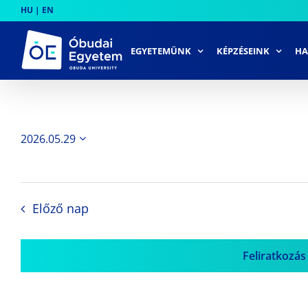
Skip
HU
|
EN
to
content
EGYETEMÜNK
KÉPZÉSEINK
HA
2026.05.29
Dátum
kiválasztása.
Előző nap
Feliratkozás