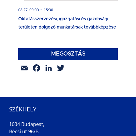
-
08.27. 09:00
15:30
Oktatásszervezési, igazgatási és gazdasági
területen dolgozó munkatársak továbbképzése
MEGOSZTÁS
Email
Facebook
LinkedIn
Twitter
SZÉKHELY
1034 Budapest,
Bécsi út 96/B