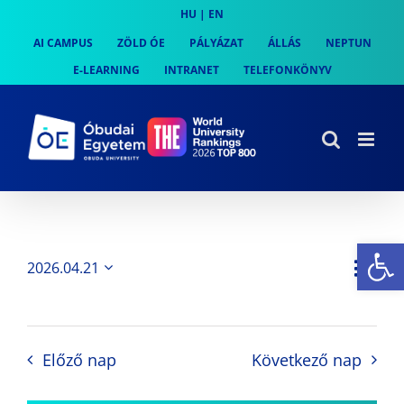
Skip
HU
|
EN
to
AI CAMPUS
ZÖLD ÓE
PÁLYÁZAT
ÁLLÁS
NEPTUN
content
E-LEARNING
INTRANET
TELEFONKÖNYV
Es
Es
2026.04.21
Nap
Navi
Dátum
néz
kiválasztása.
néze
nav
Előző nap
Következő nap