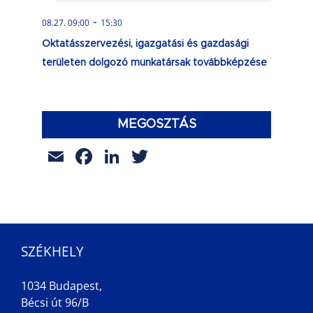
-
08.27. 09:00
15:30
Oktatásszervezési, igazgatási és gazdasági
területen dolgozó munkatársak továbbképzése
MEGOSZTÁS
Email
Facebook
LinkedIn
Twitter
SZÉKHELY
1034 Budapest,
Bécsi út 96/B