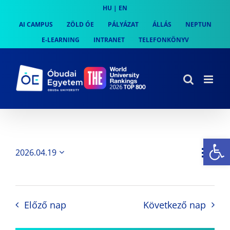
Skip
HU
|
EN
to
AI CAMPUS
ZÖLD ÓE
PÁLYÁZAT
ÁLLÁS
NEPTUN
content
E-LEARNING
INTRANET
TELEFONKÖNYV
Es
Es
2026.04.19
Nap
Navi
Dátum
néz
kiválasztása.
néze
nav
Előző nap
Következő nap