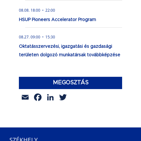
-
08.08. 18:00
22:00
HSUP Pioneers Accelerator Program
-
08.27. 09:00
15:30
Oktatásszervezési, igazgatási és gazdasági
területen dolgozó munkatársak továbbképzése
MEGOSZTÁS
Email
Facebook
LinkedIn
Twitter
SZÉKHELY