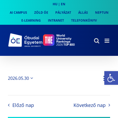
Skip
HU
|
EN
to
AI CAMPUS
ZÖLD ÓE
PÁLYÁZAT
ÁLLÁS
NEPTUN
content
E-LEARNING
INTRANET
TELEFONKÖNYV
Es
Es
2026.05.30
Nap
Navi
Dátum
néz
kiválasztása.
néze
nav
Előző nap
Következő nap