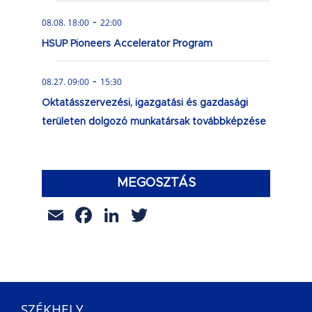
-
08.08. 18:00
22:00
HSUP Pioneers Accelerator Program
-
08.27. 09:00
15:30
Oktatásszervezési, igazgatási és gazdasági
területen dolgozó munkatársak továbbképzése
MEGOSZTÁS
Email
Facebook
LinkedIn
Twitter
SZÉKHELY