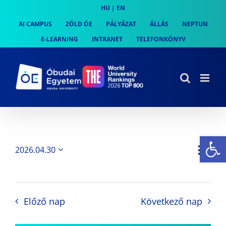
Skip
HU
|
EN
to
AI CAMPUS
ZÖLD ÓE
PÁLYÁZAT
ÁLLÁS
NEPTUN
content
E-LEARNING
INTRANET
TELEFONKÖNYV
Es
Es
2026.04.30
Nap
Navi
Dátum
néz
kiválasztása.
néze
nav
Előző nap
Következő nap