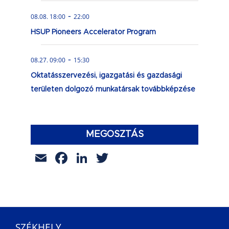
-
08.08. 18:00
22:00
HSUP Pioneers Accelerator Program
-
08.27. 09:00
15:30
Oktatásszervezési, igazgatási és gazdasági
területen dolgozó munkatársak továbbképzése
MEGOSZTÁS
Email
Facebook
LinkedIn
Twitter
SZÉKHELY