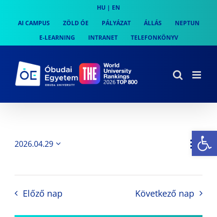
Skip
HU
|
EN
to
AI CAMPUS
ZÖLD ÓE
PÁLYÁZAT
ÁLLÁS
NEPTUN
content
E-LEARNING
INTRANET
TELEFONKÖNYV
Es
Es
2026.04.29
Nap
Navi
Dátum
néz
kiválasztása.
néze
nav
Előző nap
Következő nap