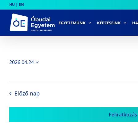
Skip
HU
|
EN
to
content
EGYETEMÜNK
KÉPZÉSEINK
HA
2026.04.24
Dátum
kiválasztása.
Előző nap
Feliratkozás