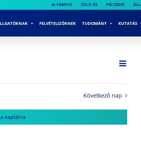
AI CAMPUS
ZÖLD ÓE
PÁLYÁZAT
ÁLL
LLGATÓKNAK
FELVÉTELIZŐKNEK
TUDOMÁNY
KUTATÁS
Ese
Nap
Navi
néze
néze
navi
Következő nap
 a naptárra