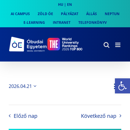
Skip
HU
|
EN
to
AI CAMPUS
ZÖLD ÓE
PÁLYÁZAT
ÁLLÁS
NEPTUN
content
E-LEARNING
INTRANET
TELEFONKÖNYV
Es
Es
2026.04.21
Nap
Navi
Dátum
néz
kiválasztása.
néze
nav
Előző nap
Következő nap