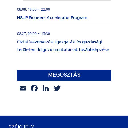
-
08.08. 18:00
22:00
HSUP Pioneers Accelerator Program
-
08.27. 09:00
15:30
Oktatásszervezési, igazgatási és gazdasági
területen dolgozó munkatársak továbbképzése
MEGOSZTÁS
Email
Facebook
LinkedIn
Twitter
SZÉKHELY