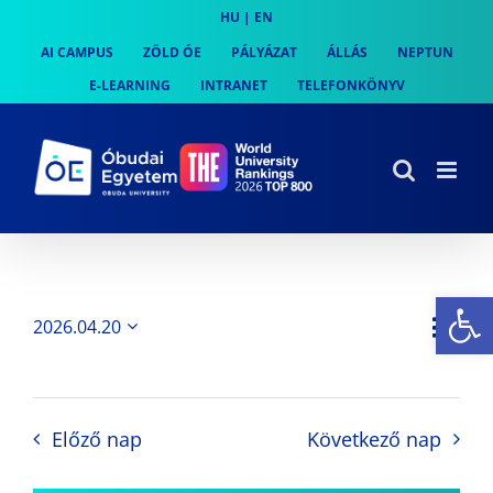
Skip
HU
|
EN
to
AI CAMPUS
ZÖLD ÓE
PÁLYÁZAT
ÁLLÁS
NEPTUN
content
E-LEARNING
INTRANET
TELEFONKÖNYV
Es
Es
2026.04.20
Nap
Navi
Dátum
néz
kiválasztása.
néze
nav
Előző nap
Következő nap