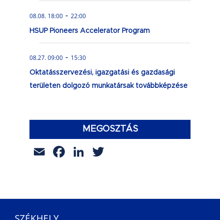
-
08.08. 18:00
22:00
HSUP Pioneers Accelerator Program
-
08.27. 09:00
15:30
Oktatásszervezési, igazgatási és gazdasági
területen dolgozó munkatársak továbbképzése
MEGOSZTÁS
Email
Facebook
LinkedIn
Twitter
SZÉKHELY