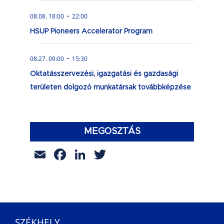
-
08.08. 18:00
22:00
HSUP Pioneers Accelerator Program
-
08.27. 09:00
15:30
Oktatásszervezési, igazgatási és gazdasági
területen dolgozó munkatársak továbbképzése
MEGOSZTÁS
Email
Facebook
LinkedIn
Twitter
SZÉKHELY