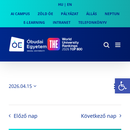
Skip
HU
|
EN
to
AI CAMPUS
ZÖLD ÓE
PÁLYÁZAT
ÁLLÁS
NEPTUN
content
E-LEARNING
INTRANET
TELEFONKÖNYV
Es
Es
2026.04.15
Nap
Navi
Dátum
néz
kiválasztása.
néze
nav
Előző nap
Következő nap