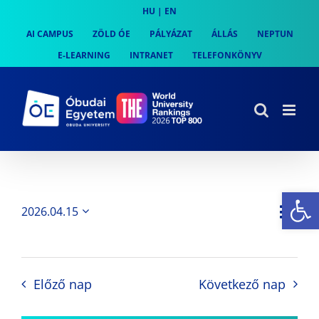
Skip
HU
|
EN
to
AI CAMPUS
ZÖLD ÓE
PÁLYÁZAT
ÁLLÁS
NEPTUN
content
E-LEARNING
INTRANET
TELEFONKÖNYV
Es
Es
2026.04.15
Nap
Navi
Dátum
néz
kiválasztása.
néze
nav
Előző nap
Következő nap