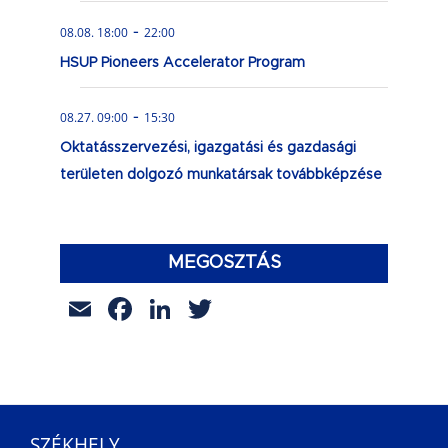
-
08.08. 18:00
22:00
HSUP Pioneers Accelerator Program
-
08.27. 09:00
15:30
Oktatásszervezési, igazgatási és gazdasági
területen dolgozó munkatársak továbbképzése
MEGOSZTÁS
Email
Facebook
LinkedIn
Twitter
SZÉKHELY