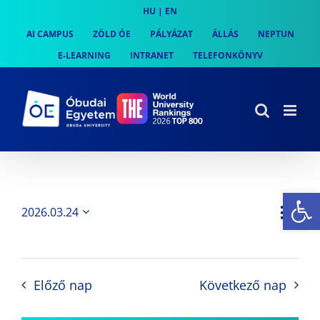
Skip
HU
|
EN
to
AI CAMPUS
ZÖLD ÓE
PÁLYÁZAT
ÁLLÁS
NEPTUN
content
E-LEARNING
INTRANET
TELEFONKÖNYV
Es
Es
2026.03.24
Nap
Navi
Dátum
néz
kiválasztása.
néze
nav
Előző nap
Következő nap