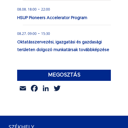
-
08.08. 18:00
22:00
HSUP Pioneers Accelerator Program
-
08.27. 09:00
15:30
Oktatásszervezési, igazgatási és gazdasági
területen dolgozó munkatársak továbbképzése
MEGOSZTÁS
Email
Facebook
LinkedIn
Twitter
SZÉKHELY