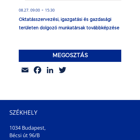
-
08.27. 09:00
15:30
Oktatásszervezési, igazgatási és gazdasági
területen dolgozó munkatársak továbbképzése
MEGOSZTÁS
Email
Facebook
LinkedIn
Twitter
SZÉKHELY
1034 Budapest,
Bécsi út 96/B