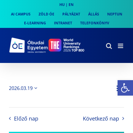
Skip
HU
|
EN
to
AI CAMPUS
ZÖLD ÓE
PÁLYÁZAT
ÁLLÁS
NEPTUN
content
E-LEARNING
INTRANET
TELEFONKÖNYV
Es
Es
2026.03.19
Nap
Navi
Dátum
néz
kiválasztása.
néze
nav
Előző nap
Következő nap