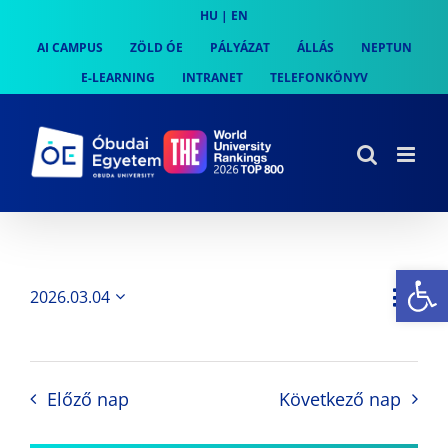
Skip
HU
|
EN
to
AI CAMPUS
ZÖLD ÓE
PÁLYÁZAT
ÁLLÁS
NEPTUN
content
E-LEARNING
INTRANET
TELEFONKÖNYV
Es
Es
2026.03.04
Nap
Navi
Dátum
néz
kiválasztása.
néze
nav
Előző nap
Következő nap