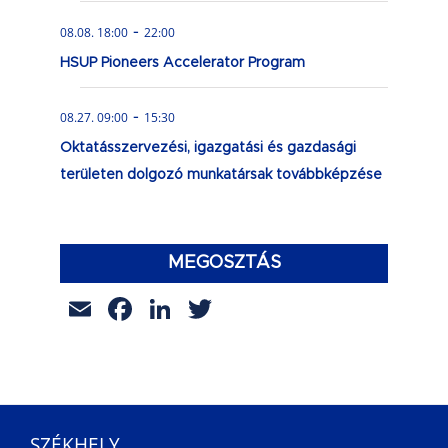
-
08.08. 18:00
22:00
HSUP Pioneers Accelerator Program
-
08.27. 09:00
15:30
Oktatásszervezési, igazgatási és gazdasági
területen dolgozó munkatársak továbbképzése
MEGOSZTÁS
Email
Facebook
LinkedIn
Twitter
SZÉKHELY