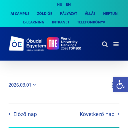
Skip
HU
|
EN
to
AI CAMPUS
ZÖLD ÓE
PÁLYÁZAT
ÁLLÁS
NEPTUN
content
E-LEARNING
INTRANET
TELEFONKÖNYV
Es
Es
2026.03.01
Nap
Navi
Dátum
néz
kiválasztása.
néze
nav
Előző nap
Következő nap