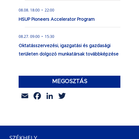
-
08.08. 18:00
22:00
HSUP Pioneers Accelerator Program
-
08.27. 09:00
15:30
Oktatásszervezési, igazgatási és gazdasági
területen dolgozó munkatársak továbbképzése
MEGOSZTÁS
Email
Facebook
LinkedIn
Twitter
SZÉKHELY