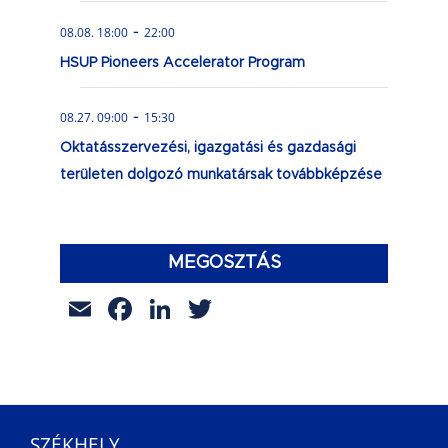
-
08.08. 18:00
22:00
HSUP Pioneers Accelerator Program
-
08.27. 09:00
15:30
Oktatásszervezési, igazgatási és gazdasági
területen dolgozó munkatársak továbbképzése
MEGOSZTÁS
Email
Facebook
LinkedIn
Twitter
SZÉKHELY