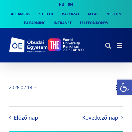
Skip
HU
|
EN
to
AI CAMPUS
ZÖLD ÓE
PÁLYÁZAT
ÁLLÁS
NEPTUN
content
E-LEARNING
INTRANET
TELEFONKÖNYV
Es
Es
2026.02.14
Nap
Navi
Dátum
néz
kiválasztása.
néze
nav
Előző nap
Következő nap