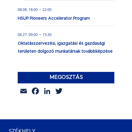
-
08.08. 18:00
22:00
HSUP Pioneers Accelerator Program
-
08.27. 09:00
15:30
Oktatásszervezési, igazgatási és gazdasági
területen dolgozó munkatársak továbbképzése
MEGOSZTÁS
Email
Facebook
LinkedIn
Twitter
SZÉKHELY