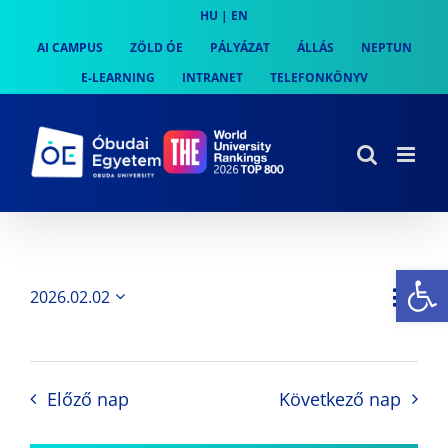
Skip
HU
|
EN
to
AI CAMPUS
ZÖLD ÓE
PÁLYÁZAT
ÁLLÁS
NEPTUN
content
E-LEARNING
INTRANET
TELEFONKÖNYV
Es
Es
2026.02.02
Nap
Navi
Dátum
néz
kiválasztása.
néze
nav
Előző nap
Következő nap