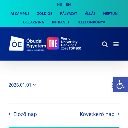
Skip
HU
|
EN
to
AI CAMPUS
ZÖLD ÓE
PÁLYÁZAT
ÁLLÁS
NEPTUN
content
E-LEARNING
INTRANET
TELEFONKÖNYV
Es
Es
2026.01.01
Nap
Navi
Dátum
néz
kiválasztása.
néze
nav
Előző nap
Következő nap