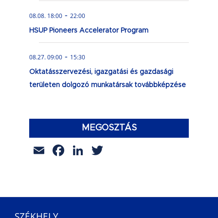
-
08.08. 18:00
22:00
HSUP Pioneers Accelerator Program
-
08.27. 09:00
15:30
Oktatásszervezési, igazgatási és gazdasági
területen dolgozó munkatársak továbbképzése
MEGOSZTÁS
Email
Facebook
LinkedIn
Twitter
SZÉKHELY