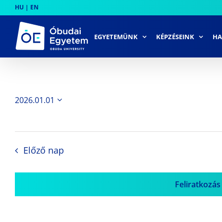
Skip
HU
|
EN
to
content
EGYETEMÜNK
KÉPZÉSEINK
HA
2026.01.01
Dátum
kiválasztása.
Előző nap
Feliratkozás