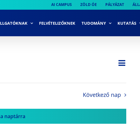
AI CAMPUS
ZÖLD ÓE
PÁLYÁZAT
ÁLL
LLGATÓKNAK
FELVÉTELIZŐKNEK
TUDOMÁNY
KUTATÁS
Ese
Nap
Navi
néze
néze
navi
Következő nap
 a naptárra