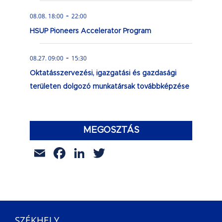
-
08.08. 18:00
22:00
HSUP Pioneers Accelerator Program
-
08.27. 09:00
15:30
Oktatásszervezési, igazgatási és gazdasági
területen dolgozó munkatársak továbbképzése
MEGOSZTÁS
Email
Facebook
LinkedIn
Twitter
SZÉKHELY