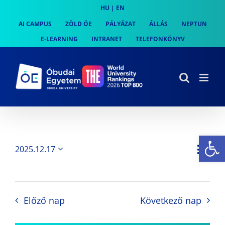
Skip
HU
|
EN
to
AI CAMPUS
ZÖLD ÓE
PÁLYÁZAT
ÁLLÁS
NEPTUN
content
E-LEARNING
INTRANET
TELEFONKÖNYV
Es
Es
2025.12.17
Nap
Navi
Dátum
néz
kiválasztása.
néze
nav
Előző nap
Következő nap