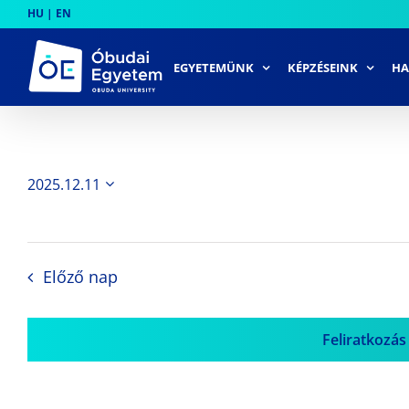
Skip
HU
|
EN
to
content
EGYETEMÜNK
KÉPZÉSEINK
HA
2025.12.11
Dátum
kiválasztása.
Előző nap
Feliratkozás