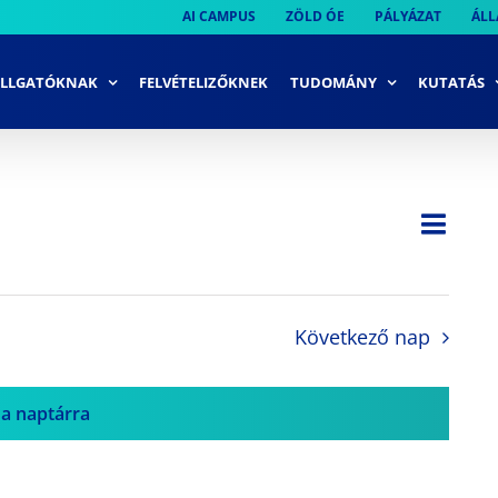
AI CAMPUS
ZÖLD ÓE
PÁLYÁZAT
ÁLL
LLGATÓKNAK
FELVÉTELIZŐKNEK
TUDOMÁNY
KUTATÁS
Ese
Nap
Navi
néze
néze
navi
Következő nap
 a naptárra