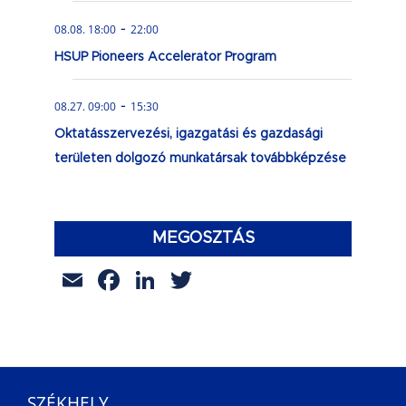
-
08.08. 18:00
22:00
HSUP Pioneers Accelerator Program
-
08.27. 09:00
15:30
Oktatásszervezési, igazgatási és gazdasági
területen dolgozó munkatársak továbbképzése
MEGOSZTÁS
Email
Facebook
LinkedIn
Twitter
SZÉKHELY