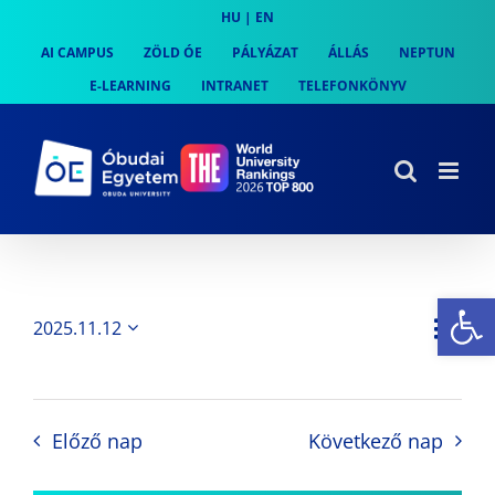
Skip
HU
|
EN
to
AI CAMPUS
ZÖLD ÓE
PÁLYÁZAT
ÁLLÁS
NEPTUN
content
E-LEARNING
INTRANET
TELEFONKÖNYV
Es
Es
2025.11.12
Nap
Navi
Dátum
néz
kiválasztása.
néze
nav
Előző nap
Következő nap