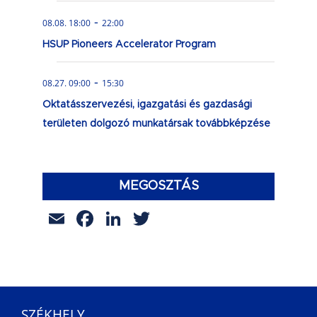
-
08.08. 18:00
22:00
HSUP Pioneers Accelerator Program
-
08.27. 09:00
15:30
Oktatásszervezési, igazgatási és gazdasági
területen dolgozó munkatársak továbbképzése
MEGOSZTÁS
Email
Facebook
LinkedIn
Twitter
SZÉKHELY