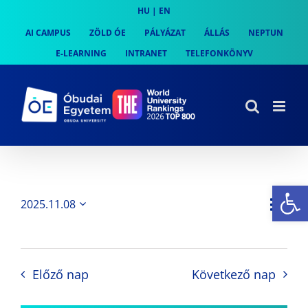
Skip
HU
|
EN
to
AI CAMPUS
ZÖLD ÓE
PÁLYÁZAT
ÁLLÁS
NEPTUN
content
E-LEARNING
INTRANET
TELEFONKÖNYV
Es
Es
2025.11.08
Nap
Navi
Dátum
néz
kiválasztása.
néze
nav
Előző nap
Következő nap