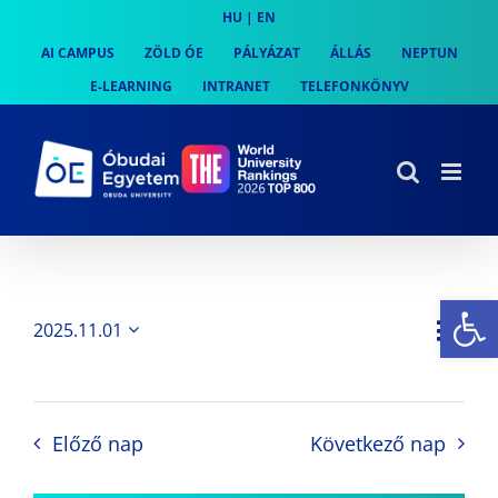
Skip
HU
|
EN
to
AI CAMPUS
ZÖLD ÓE
PÁLYÁZAT
ÁLLÁS
NEPTUN
content
E-LEARNING
INTRANET
TELEFONKÖNYV
Es
Es
2025.11.01
Nap
Navi
Dátum
néz
kiválasztása.
néze
nav
Előző nap
Következő nap