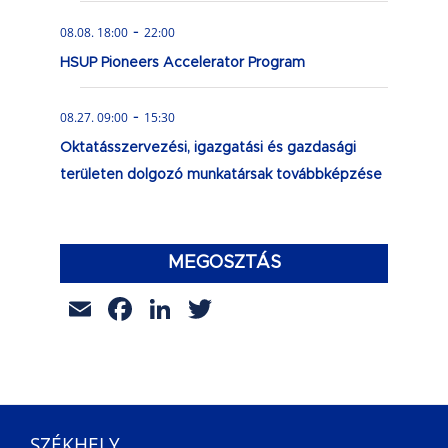
-
08.08. 18:00
22:00
HSUP Pioneers Accelerator Program
-
08.27. 09:00
15:30
Oktatásszervezési, igazgatási és gazdasági
területen dolgozó munkatársak továbbképzése
MEGOSZTÁS
Email
Facebook
LinkedIn
Twitter
SZÉKHELY