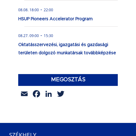
-
08.08. 18:00
22:00
HSUP Pioneers Accelerator Program
-
08.27. 09:00
15:30
Oktatásszervezési, igazgatási és gazdasági
területen dolgozó munkatársak továbbképzése
MEGOSZTÁS
Email
Facebook
LinkedIn
Twitter
SZÉKHELY