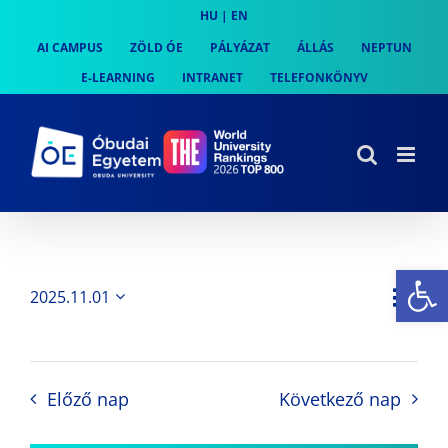
Skip
HU
|
EN
to
AI CAMPUS
ZÖLD ÓE
PÁLYÁZAT
ÁLLÁS
NEPTUN
content
E-LEARNING
INTRANET
TELEFONKÖNYV
Es
Es
2025.11.01
Nap
Navi
Dátum
néz
kiválasztása.
néze
nav
Előző nap
Következő nap