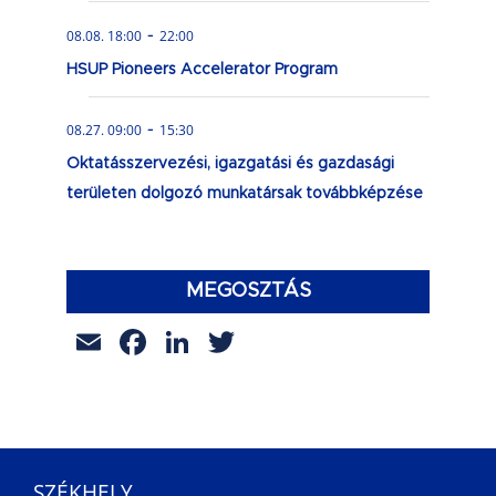
-
08.08. 18:00
22:00
HSUP Pioneers Accelerator Program
-
08.27. 09:00
15:30
Oktatásszervezési, igazgatási és gazdasági
területen dolgozó munkatársak továbbképzése
MEGOSZTÁS
Email
Facebook
LinkedIn
Twitter
SZÉKHELY