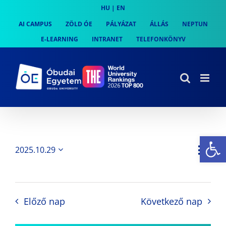
Skip
HU
|
EN
to
AI CAMPUS
ZÖLD ÓE
PÁLYÁZAT
ÁLLÁS
NEPTUN
content
E-LEARNING
INTRANET
TELEFONKÖNYV
Es
Es
2025.10.29
Nap
Navi
Dátum
néz
kiválasztása.
néze
nav
Előző nap
Következő nap