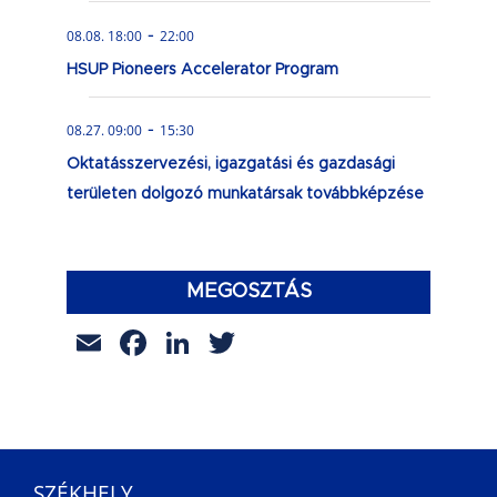
-
08.08. 18:00
22:00
HSUP Pioneers Accelerator Program
-
08.27. 09:00
15:30
Oktatásszervezési, igazgatási és gazdasági
területen dolgozó munkatársak továbbképzése
MEGOSZTÁS
Email
Facebook
LinkedIn
Twitter
SZÉKHELY