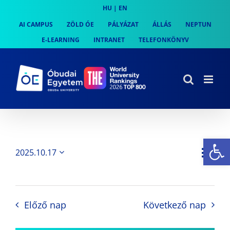
Skip
HU
|
EN
to
AI CAMPUS
ZÖLD ÓE
PÁLYÁZAT
ÁLLÁS
NEPTUN
content
E-LEARNING
INTRANET
TELEFONKÖNYV
Es
Es
2025.10.17
Nap
Navi
Dátum
néz
kiválasztása.
néze
nav
Előző nap
Következő nap