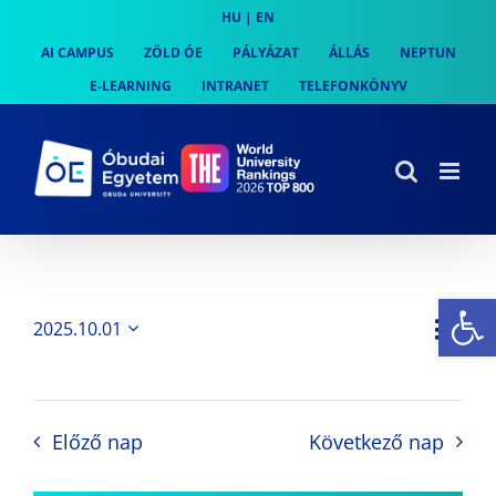
Skip
HU
|
EN
to
AI CAMPUS
ZÖLD ÓE
PÁLYÁZAT
ÁLLÁS
NEPTUN
content
E-LEARNING
INTRANET
TELEFONKÖNYV
Es
Es
2025.10.01
Nap
Navi
Dátum
néz
kiválasztása.
néze
nav
Előző nap
Következő nap