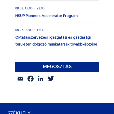
-
08.08. 18:00
22:00
HSUP Pioneers Accelerator Program
-
08.27. 09:00
15:30
Oktatásszervezési, igazgatási és gazdasági
területen dolgozó munkatársak továbbképzése
MEGOSZTÁS
Email
Facebook
LinkedIn
Twitter
SZÉKHELY