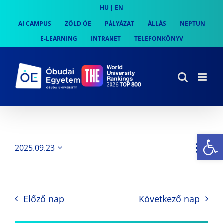
Skip
HU
|
EN
to
AI CAMPUS
ZÖLD ÓE
PÁLYÁZAT
ÁLLÁS
NEPTUN
content
E-LEARNING
INTRANET
TELEFONKÖNYV
Es
Es
2025.09.23
Nap
Navi
Dátum
néz
kiválasztása.
néze
nav
Előző nap
Következő nap