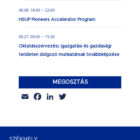
-
08.08. 18:00
22:00
HSUP Pioneers Accelerator Program
-
08.27. 09:00
15:30
Oktatásszervezési, igazgatási és gazdasági
területen dolgozó munkatársak továbbképzése
MEGOSZTÁS
Email
Facebook
LinkedIn
Twitter
SZÉKHELY