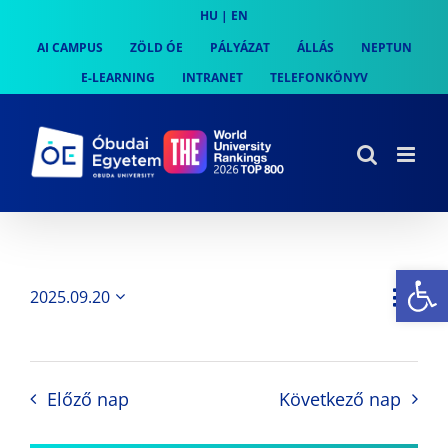
Skip
HU
|
EN
to
AI CAMPUS
ZÖLD ÓE
PÁLYÁZAT
ÁLLÁS
NEPTUN
content
E-LEARNING
INTRANET
TELEFONKÖNYV
Es
Es
2025.09.20
Nap
Navi
Dátum
néz
kiválasztása.
néze
nav
Előző nap
Következő nap