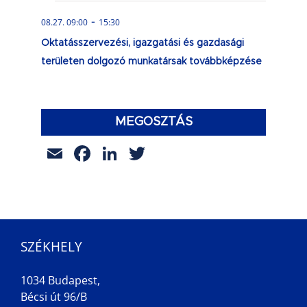
-
08.27. 09:00
15:30
Oktatásszervezési, igazgatási és gazdasági
területen dolgozó munkatársak továbbképzése
MEGOSZTÁS
Email
Facebook
LinkedIn
Twitter
SZÉKHELY
1034 Budapest,
Bécsi út 96/B