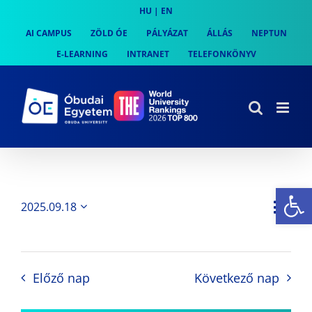
Skip
HU
|
EN
to
AI CAMPUS
ZÖLD ÓE
PÁLYÁZAT
ÁLLÁS
NEPTUN
content
E-LEARNING
INTRANET
TELEFONKÖNYV
Es
Es
2025.09.18
Nap
Navi
Dátum
néz
kiválasztása.
néze
nav
Előző nap
Következő nap