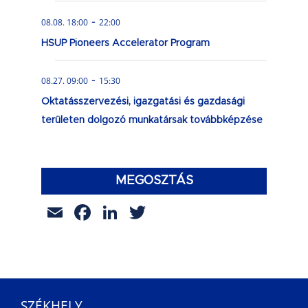
-
08.08. 18:00
22:00
HSUP Pioneers Accelerator Program
-
08.27. 09:00
15:30
Oktatásszervezési, igazgatási és gazdasági
területen dolgozó munkatársak továbbképzése
MEGOSZTÁS
Email
Facebook
LinkedIn
Twitter
SZÉKHELY