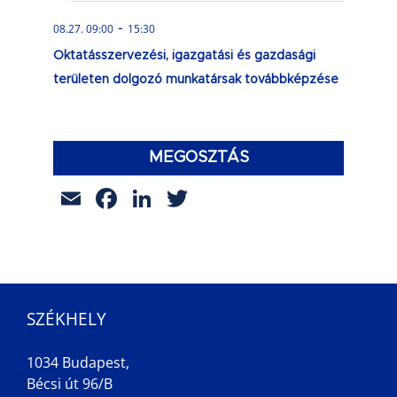
-
08.27. 09:00
15:30
Oktatásszervezési, igazgatási és gazdasági
területen dolgozó munkatársak továbbképzése
MEGOSZTÁS
Email
Facebook
LinkedIn
Twitter
SZÉKHELY
1034 Budapest,
Bécsi út 96/B