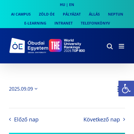
Skip
HU
|
EN
to
AI CAMPUS
ZÖLD ÓE
PÁLYÁZAT
ÁLLÁS
NEPTUN
content
E-LEARNING
INTRANET
TELEFONKÖNYV
Es
Es
2025.09.09
Nap
Navi
Dátum
néz
kiválasztása.
néze
nav
Előző nap
Következő nap