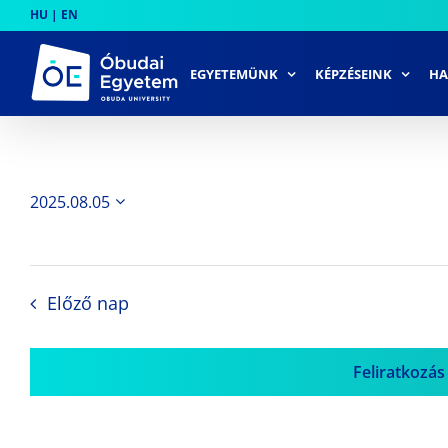
Skip
HU
|
EN
to
content
EGYETEMÜNK
KÉPZÉSEINK
HA
2025.08.05
Dátum
kiválasztása.
Előző nap
Feliratkozás