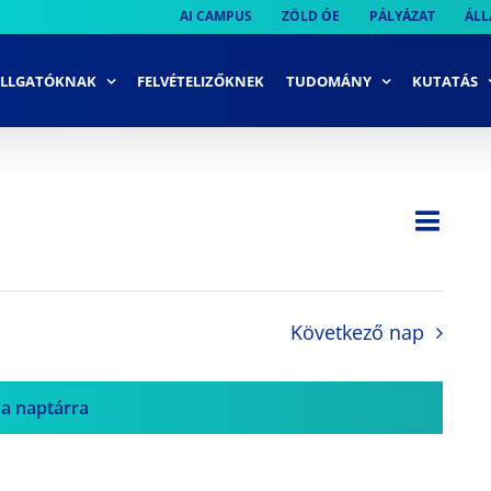
AI CAMPUS
ZÖLD ÓE
PÁLYÁZAT
ÁLL
LLGATÓKNAK
FELVÉTELIZŐKNEK
TUDOMÁNY
KUTATÁS
Ese
Nap
Navi
néze
néze
navi
Következő nap
 a naptárra