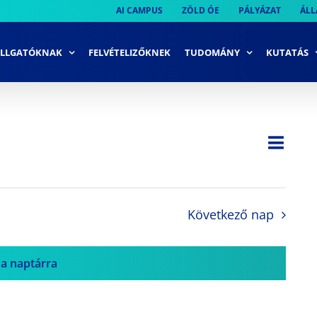
AI CAMPUS
ZÖLD ÓE
PÁLYÁZAT
ÁLL
LLGATÓKNAK
FELVÉTELIZŐKNEK
TUDOMÁNY
KUTATÁS
Ese
Nap
Navi
néze
néze
navi
Következő nap
 a naptárra