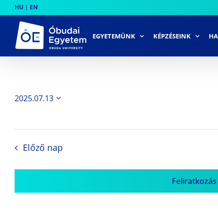
Skip
HU
|
EN
to
content
EGYETEMÜNK
KÉPZÉSEINK
HA
2025.07.13
Dátum
kiválasztása.
Előző nap
Feliratkozás