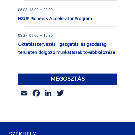
-
08.08. 18:00
22:00
HSUP Pioneers Accelerator Program
-
08.27. 09:00
15:30
Oktatásszervezési, igazgatási és gazdasági
területen dolgozó munkatársak továbbképzése
MEGOSZTÁS
Email
Facebook
LinkedIn
Twitter
SZÉKHELY