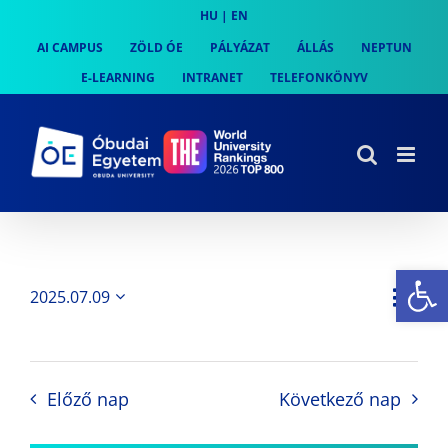
Skip
HU
|
EN
to
AI CAMPUS
ZÖLD ÓE
PÁLYÁZAT
ÁLLÁS
NEPTUN
content
E-LEARNING
INTRANET
TELEFONKÖNYV
Es
Es
2025.07.09
Nap
Navi
Dátum
néz
kiválasztása.
néze
nav
Előző nap
Következő nap