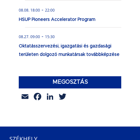
-
08.08. 18:00
22:00
HSUP Pioneers Accelerator Program
-
08.27. 09:00
15:30
Oktatásszervezési, igazgatási és gazdasági
területen dolgozó munkatársak továbbképzése
MEGOSZTÁS
Email
Facebook
LinkedIn
Twitter
SZÉKHELY