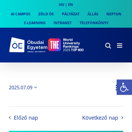
Skip
HU
|
EN
to
AI CAMPUS
ZÖLD ÓE
PÁLYÁZAT
ÁLLÁS
NEPTUN
content
E-LEARNING
INTRANET
TELEFONKÖNYV
Es
Es
2025.07.09
Nap
Navi
Dátum
néz
kiválasztása.
néze
nav
Előző nap
Következő nap