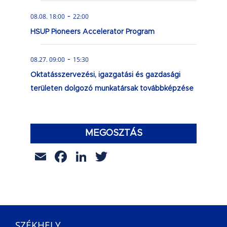
-
08.08. 18:00
22:00
HSUP Pioneers Accelerator Program
-
08.27. 09:00
15:30
Oktatásszervezési, igazgatási és gazdasági
területen dolgozó munkatársak továbbképzése
MEGOSZTÁS
Email
Facebook
LinkedIn
Twitter
SZÉKHELY