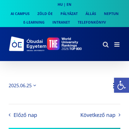
Skip
HU
|
EN
to
AI CAMPUS
ZÖLD ÓE
PÁLYÁZAT
ÁLLÁS
NEPTUN
content
E-LEARNING
INTRANET
TELEFONKÖNYV
Es
Es
2025.06.25
Nap
Navi
Dátum
néz
kiválasztása.
néze
nav
Előző nap
Következő nap