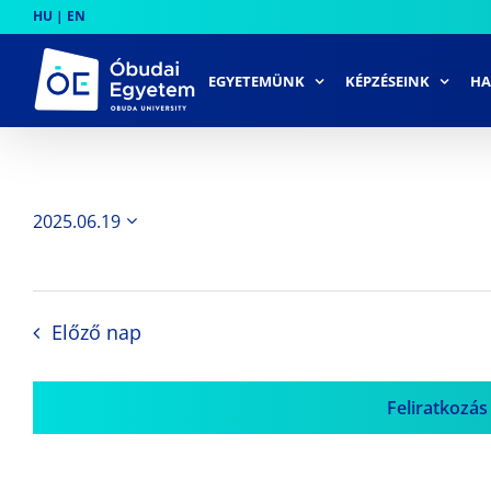
Skip
HU
|
EN
to
content
EGYETEMÜNK
KÉPZÉSEINK
HA
2025.06.19
Dátum
kiválasztása.
Előző nap
Feliratkozás