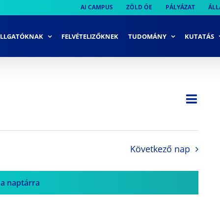
AI CAMPUS
ZÖLD ÓE
PÁLYÁZAT
ÁLL
LLGATÓKNAK
FELVÉTELIZŐKNEK
TUDOMÁNY
KUTATÁS
Ese
Nap
Navi
néze
néze
navi
Következő nap
 a naptárra