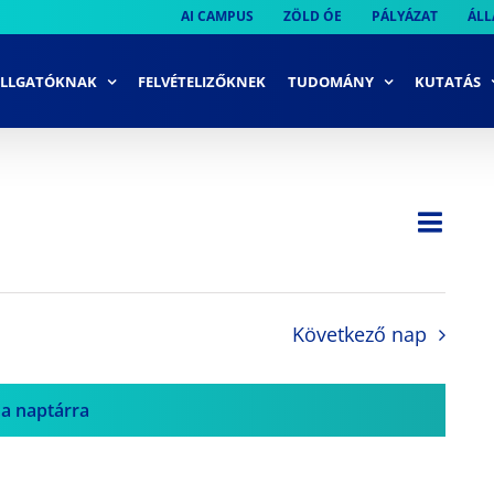
AI CAMPUS
ZÖLD ÓE
PÁLYÁZAT
ÁLL
LLGATÓKNAK
FELVÉTELIZŐKNEK
TUDOMÁNY
KUTATÁS
Ese
Nap
Navi
néze
néze
navi
Következő nap
 a naptárra