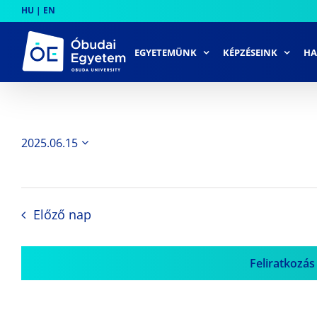
Skip
HU
|
EN
to
content
EGYETEMÜNK
KÉPZÉSEINK
HA
2025.06.15
Dátum
kiválasztása.
Előző nap
Feliratkozás