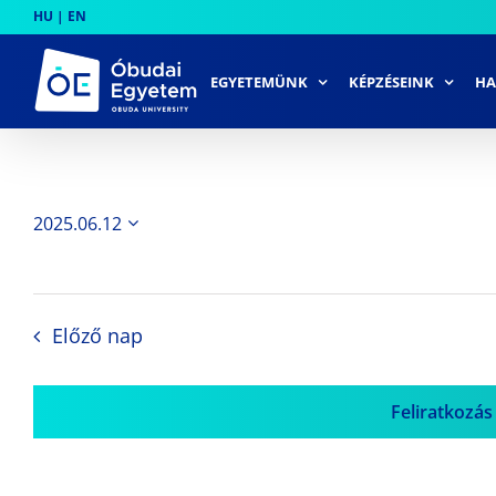
Skip
HU
|
EN
to
content
EGYETEMÜNK
KÉPZÉSEINK
HA
2025.06.12
Dátum
kiválasztása.
Előző nap
Feliratkozás