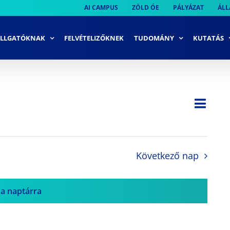
AI CAMPUS
ZÖLD ÓE
PÁLYÁZAT
ÁLL
LLGATÓKNAK
FELVÉTELIZŐKNEK
TUDOMÁNY
KUTATÁS
Ese
Nap
Navi
néze
néze
navi
Következő nap
 a naptárra