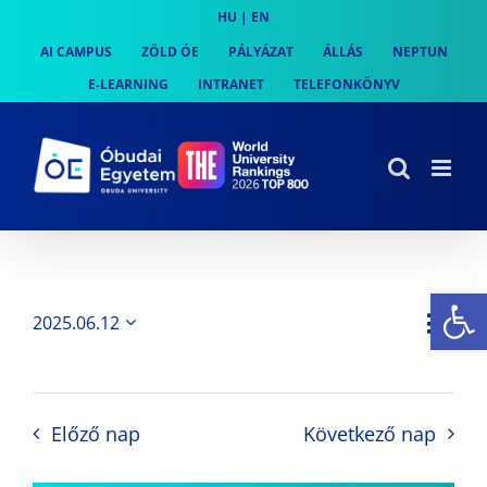
Skip
HU
|
EN
to
AI CAMPUS
ZÖLD ÓE
PÁLYÁZAT
ÁLLÁS
NEPTUN
content
E-LEARNING
INTRANET
TELEFONKÖNYV
Es
Es
2025.06.12
Nap
Navi
Dátum
néz
kiválasztása.
néze
nav
Előző nap
Következő nap