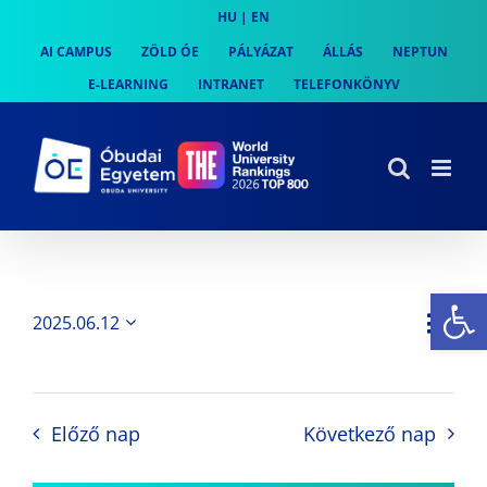
Skip
HU
|
EN
to
AI CAMPUS
ZÖLD ÓE
PÁLYÁZAT
ÁLLÁS
NEPTUN
content
E-LEARNING
INTRANET
TELEFONKÖNYV
Es
Es
2025.06.12
Nap
Navi
Dátum
néz
kiválasztása.
néze
nav
Előző nap
Következő nap