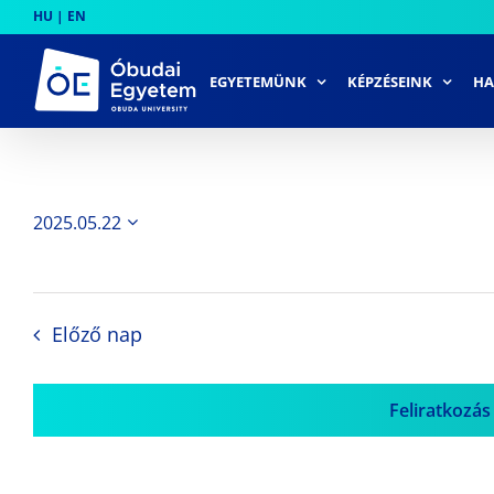
Skip
HU
|
EN
to
content
EGYETEMÜNK
KÉPZÉSEINK
HA
2025.05.22
Dátum
kiválasztása.
Előző nap
Feliratkozás