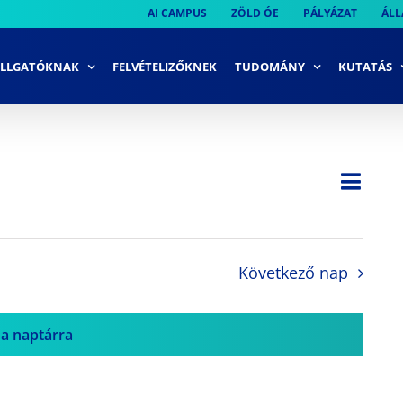
AI CAMPUS
ZÖLD ÓE
PÁLYÁZAT
ÁLL
LLGATÓKNAK
FELVÉTELIZŐKNEK
TUDOMÁNY
KUTATÁS
Ese
Nap
Navi
néze
néze
navi
Következő nap
 a naptárra