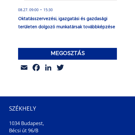
-
08.27. 09:00
15:30
Oktatásszervezési, igazgatási és gazdasági
területen dolgozó munkatársak továbbképzése
MEGOSZTÁS
Email
Facebook
LinkedIn
Twitter
SZÉKHELY
1034 Budapest,
Bécsi út 96/B