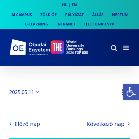
Skip
HU
|
EN
to
AI CAMPUS
ZÖLD ÓE
PÁLYÁZAT
ÁLLÁS
NEPTUN
content
E-LEARNING
INTRANET
TELEFONKÖNYV
Es
Es
2025.05.11
Nap
Navi
Dátum
néz
kiválasztása.
néze
nav
Előző nap
Következő nap