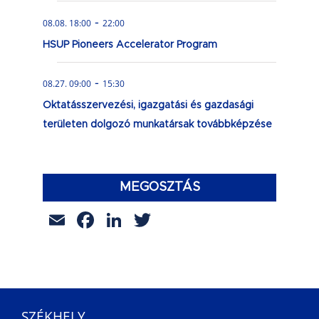
-
08.08. 18:00
22:00
HSUP Pioneers Accelerator Program
-
08.27. 09:00
15:30
Oktatásszervezési, igazgatási és gazdasági
területen dolgozó munkatársak továbbképzése
MEGOSZTÁS
Email
Facebook
LinkedIn
Twitter
SZÉKHELY