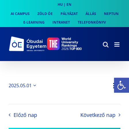
Skip
HU
|
EN
to
AI CAMPUS
ZÖLD ÓE
PÁLYÁZAT
ÁLLÁS
NEPTUN
content
E-LEARNING
INTRANET
TELEFONKÖNYV
Es
Es
2025.05.01
Nap
Navi
Dátum
néz
kiválasztása.
néze
nav
Előző nap
Következő nap