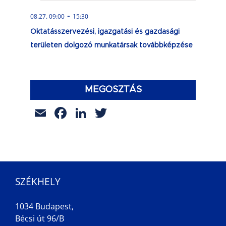
-
08.27. 09:00
15:30
Oktatásszervezési, igazgatási és gazdasági
területen dolgozó munkatársak továbbképzése
MEGOSZTÁS
Email
Facebook
LinkedIn
Twitter
SZÉKHELY
1034 Budapest,
Bécsi út 96/B