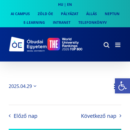
Skip
HU
|
EN
to
AI CAMPUS
ZÖLD ÓE
PÁLYÁZAT
ÁLLÁS
NEPTUN
content
E-LEARNING
INTRANET
TELEFONKÖNYV
Es
Es
2025.04.29
Nap
Navi
Dátum
néz
kiválasztása.
néze
nav
Előző nap
Következő nap