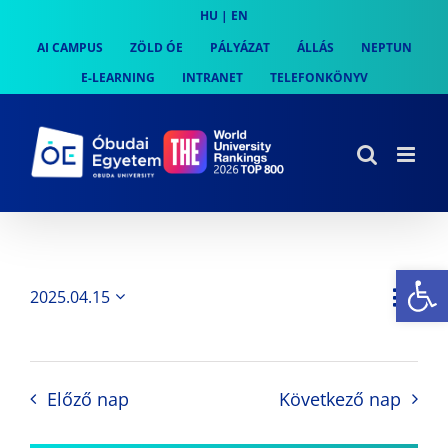
Skip
HU
|
EN
to
AI CAMPUS
ZÖLD ÓE
PÁLYÁZAT
ÁLLÁS
NEPTUN
content
E-LEARNING
INTRANET
TELEFONKÖNYV
Es
Es
2025.04.15
Nap
Navi
Dátum
néz
kiválasztása.
néze
nav
Előző nap
Következő nap