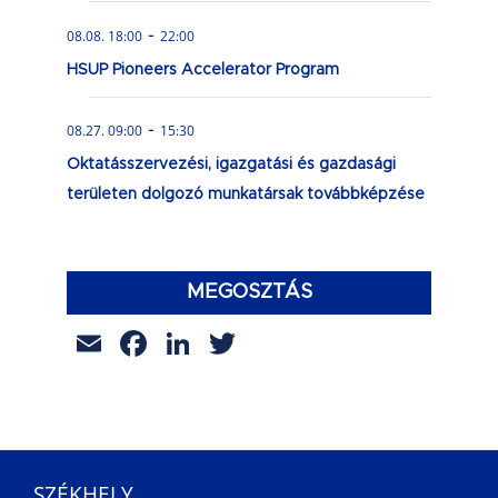
-
08.08. 18:00
22:00
HSUP Pioneers Accelerator Program
-
08.27. 09:00
15:30
Oktatásszervezési, igazgatási és gazdasági
területen dolgozó munkatársak továbbképzése
MEGOSZTÁS
Email
Facebook
LinkedIn
Twitter
SZÉKHELY